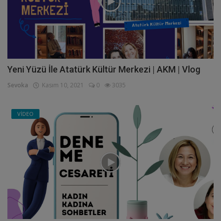
Yeni Yüzü İle Atatürk Kültür Merkezi | AKM | Vlog
Sevoka
Kasım 10, 2021
0
3035
VİDEO