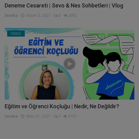
Deneme Cesareti | Sevo & Nes Sohbetleri | Vlog
Sevoka
Kasım 3, 2021
0
2952
VİDEO
Eğitim ve Öğrenci Koçluğu | Nedir, Ne Değildir?
Sevoka
Ekim 27, 2021
0
3157