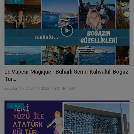
VİDEO
Le Vapeur Magique - Buharlı Gemi | Kahvaltılı Boğaz
Tur...
Sevoka
Ocak 14, 2022
0
4390
VİDEO