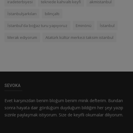
iradeterbiyesi
teknede kahvaltı keyfi
akmistanbul
İstanbulşarkıları
bilinçaltı
İstanbul'da boğaz turu yapıyoruz
Eminönü
İstanbul
Merak ediyorum
Atatürk kültür merkezi taksim istanbul
SEVOKA
Evet karşınızdan benim bloğum benim minik defterim. Bundan
sonra hayata dair gördüğüm duyduğum bildiğim her şeyi yazıp
sizinle paylaşmak istiyorum. Size de keyifli okumalar diliyorum.