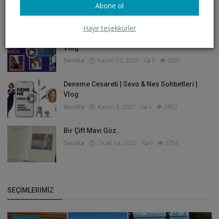
Değildir?
Abone ol
Sevoka
Ekim 27, 2021
0
3157
Hayır teşekkürler
Yeni Yüzü İle Atatürk Kültür Merkezi | AKM |
Vlog
Sevoka
Kasım 10, 2021
0
3035
Deneme Cesareti | Sevo & Nes Sohbetleri |
Vlog
Sevoka
Kasım 3, 2021
0
2952
Bir Çift Mavi Göz..
Sevoka
Ocak 14, 2022
0
2754
SEÇIMLERIMIZ