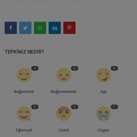
TEPKINIZ NEDIR?
4
0
0
Beğenmek
Beğenmemek
Aşk
0
0
0
Eğlenceli
Sinirli
Üzgün