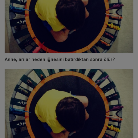
Anne, arılar neden iğnesini batırdıktan sonra ölür?