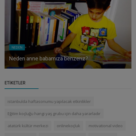
BİRAZ MOLA
Mutlu Seneler
ETIKETLER
istanbulda haftasonumu yapılacak etkinlikler
Eğitim koçluğu hangi yaş grubu için daha yararladır
atatürk kültür merkezi
onlinekoçluk
motivational video