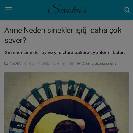
Anne Neden sinekler ışığı daha çok
sever?
Ana Sayfa
Geceleri sinekler ay ve yıldızlara bakarak yönlerini bulur.
ANNELİK
NEDEN
Okuma Listesine Ekle
Ocak 14, 2022
0
1066
AYNA
BİRAZ MOLA
NEDEN
VİDEO
Giriş yapmak
Kayıt olmak