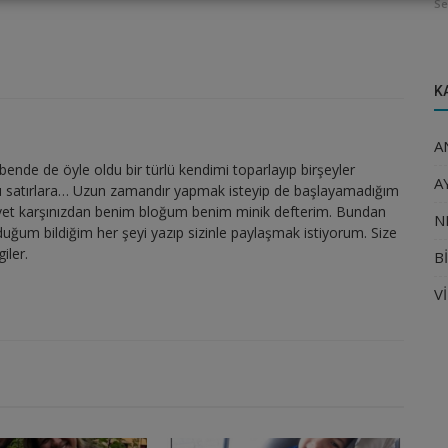
Se
K
A
ende de öyle oldu bir türlü kendimi toparlayıp birşeyler
A
 satırlara… Uzun zamandır yapmak isteyip de başlayamadığım
 Evet karşınızdan benim bloğum benim minik defterim. Bundan
N
ğum bildiğim her şeyi yazıp sizinle paylaşmak istiyorum. Size
iler.
B
V