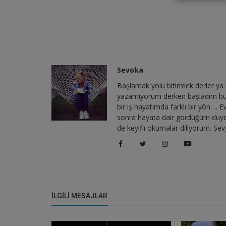
Sevoka
Başlamak yolu bitirmek derler ya b
yazamıyorum derken başladım bu
bir iş hayatımda farklı bir yön….
sonra hayata dair gördüğüm duydu
de keyifli okumalar diliyorum. Sevg
İLGILI MESAJLAR