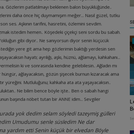
a. Gözlerim patlatılmayı beklenen balon büyüklüğünde..
özlerini daha önce hiç duymamışım meğer... Nasıl güzel, tutku
S
son ses. Aşkının tarifini, hasretini, özlemini sevdim.
yazmak istedim hemen.. Köşedeki çiçekçi seni sordu bu sabah.
okluğun gibi diyor.. Ne sanıyorsun diyor senin küçücük
 istediğin yere git ama hep gözlerimin baktığı yerdesin sen
ayacaksın hayatı; ayrılığı, aşkı, hüznü, ağlamayı, kahkahanı...
vermelisin ki ve sonrasında kendine gelebilesin.. Ağladın mı
ür hüngür, ağlayacaksın, gözün şişecek burnun kızaracak ama
tır yüreğini. Mutluluğunu; kahkaha ata ata yaşayacaksın..
luktan.. Ne bilim bence böyle işte.. Ben o sabah hangi
un başında nöbet tutan bir ANNE idim... Sevgiler
L
B
urada yok dedim selam söyledi tazeymiş gülleri
Se
edim
Umudumu senle süsledim
Ne dar
a yardım etti
Senin küçük bir elvedan
Böyle