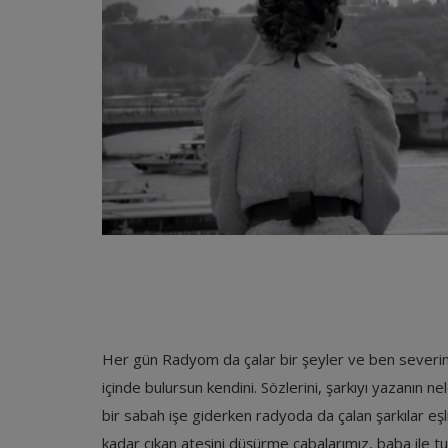
Her gün Radyom da çalar bir şeyler ve ben severim d
içinde bulursun kendini. Sözlerini, şarkıyı yazanın ne
bir sabah işe giderken radyoda da çalan şarkılar eşl
kadar çıkan ateşini düşürme çabalarımız, baba ile