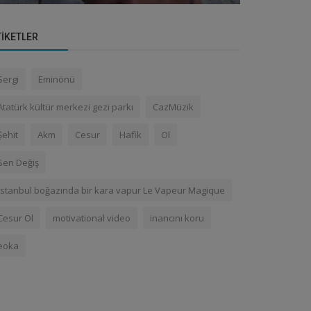
TIKETLER
Sergi
Eminönü
Atatürk kültür merkezi gezi parkı
CazMüzik
Şehit
Akm
Cesur
Hafik
Ol
Sen Değiş
İstanbul boğazında bir kara vapur Le Vapeur Magique
Cesur Ol
motivational video
inancını koru
eoka