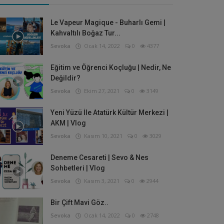
Le Vapeur Magique - Buharlı Gemi |
Kahvaltılı Boğaz Tur...
Sevoka
Ocak 14, 2022
0
4377
Eğitim ve Öğrenci Koçluğu | Nedir, Ne
Değildir?
Sevoka
Ekim 27, 2021
0
3149
Yeni Yüzü İle Atatürk Kültür Merkezi |
AKM | Vlog
Sevoka
Kasım 10, 2021
0
3029
Deneme Cesareti | Sevo & Nes
Sohbetleri | Vlog
Sevoka
Kasım 3, 2021
0
2944
Bir Çift Mavi Göz..
Sevoka
Ocak 14, 2022
0
2748