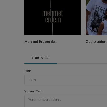
Mehmet Erdem ile..
Geçip gidenl
YORUMLAR
İsim
Yorum Yap
BİRAZ MOLA
Ne kitaplar ne hikayeler..