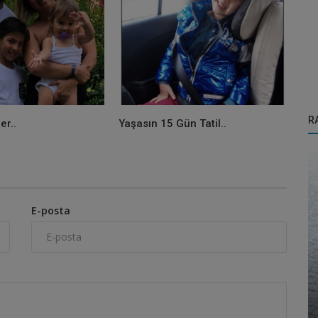
R
er..
Yaşasın 15 Gün Tatil..
E-posta
ANNELİK
Anne bi bakar mısın..