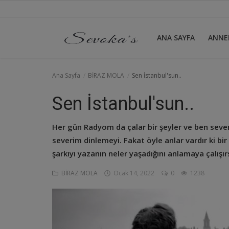
ANA SAYFA
ANNE
Ana Sayfa
Ana Sayfa
BİRAZ MOLA
Sen İstanbul'sun..
ANNELİK
Sen İstanbul'sun..
AYNA
Her gün Radyom da çalar bir şeyler ve ben seve
severim dinlemeyi. Fakat öyle anlar vardır ki bir
BİRAZ MOLA
şarkıyı yazanın neler yaşadığını anlamaya çalışır
NEDEN
BİRAZ MOLA
Ocak 14, 2022
0
1238
VİDEO
Giriş yapmak
Kayıt olmak