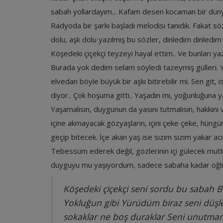
sabah yollardayım... Kafam desen kocaman bir düny
Radyoda bir şarkı başladı melodisi tanıdık. Fakat s
dolu, aşk dolu yazılmış bu sözler, dinledim dinledim 
Köşedeki çiçekçi teyzeyi hayal ettim.. Ve bunları 
Burada yok dedim selam söyledi tazeymiş gülleri. Y
elvedan böyle büyük bir aşkı bitirebilir mi. Sen git,
diyor.. Çok hoşuma gitti.. Yaşadın mı, yoğunluğuna yaş
Yaşamalısın, duygunun da yasını tutmalısın, hakkını 
içine akmayacak gözyaşların, içini çeke çeke, hüng
geçip bitecek. İçe akan yaş ise sızım sızım yakar acı
Tebessüm ederek değil, gözlerinin içi gülecek mutlu
duyguyu mu yaşıyordum, sadece sabaha kadar oğlun
Köşedeki çiçekçi seni sordu bu sabah
B
Yokluğun gibi
Yürüdüm biraz seni düşl
sokaklar ne boş duraklar
Seni unutmam