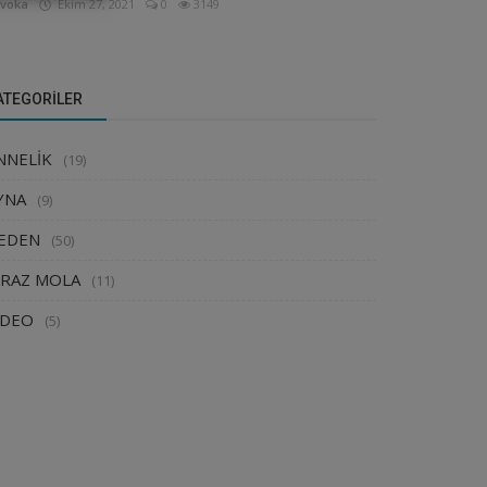
voka
Ekim 27, 2021
0
3149
ATEGORILER
NNELİK
(19)
YNA
(9)
EDEN
(50)
İRAZ MOLA
(11)
İDEO
(5)