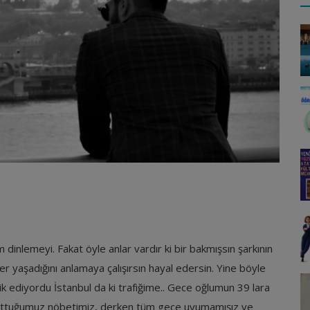
inlemeyi. Fakat öyle anlar vardır ki bir bakmışsın şarkının
ler yaşadığını anlamaya çalışırsın hayal edersin. Yine böyle
ik ediyordu İstanbul da ki trafiğime.. Gece oğlumun 39 lara
 tuttuğumuz nöbetimiz, derken tüm gece uyumamışız ve