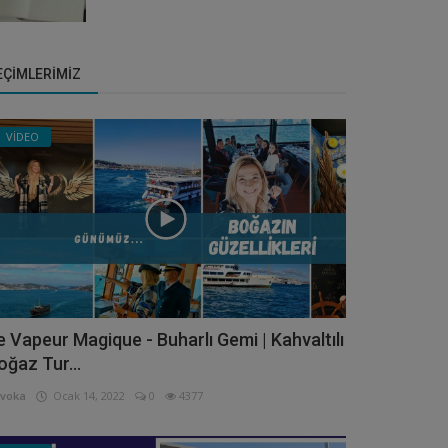
EÇIMLERIMIZ
VİDEO
e Vapeur Magique - Buharlı Gemi | Kahvaltılı
oğaz Tur...
voka
Ocak 14, 2022
0
4377