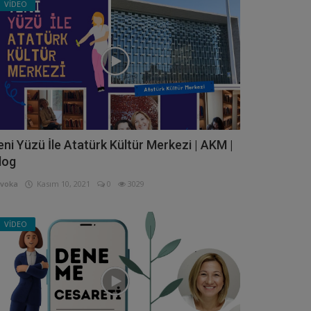
VİDEO
eni Yüzü İle Atatürk Kültür Merkezi | AKM |
log
voka
Kasım 10, 2021
0
3029
VİDEO