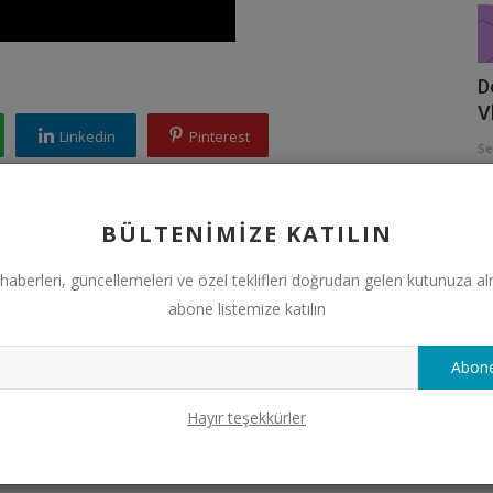
D
V
Linkedin
Pinterest
Se
BÜLTENIMIZE KATILIN
haberleri, güncellemeleri ve özel teklifleri doğrudan gelen kutunuza al
0
0
0
0
abone listemize katılın
lenceli
Sinirli
Üzgün
Vay
Abone
Hayır teşekkürler
E
D