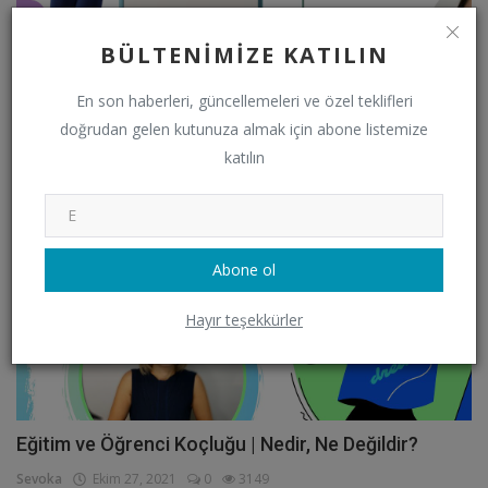
BÜLTENIMIZE KATILIN
Deneme Cesareti | Sevo & Nes Sohbetleri | Vlog
En son haberleri, güncellemeleri ve özel teklifleri
Sevoka
Kasım 3, 2021
0
2944
doğrudan gelen kutunuza almak için abone listemize
katılın
VİDEO
Abone ol
Hayır teşekkürler
Eğitim ve Öğrenci Koçluğu | Nedir, Ne Değildir?
Sevoka
Ekim 27, 2021
0
3149