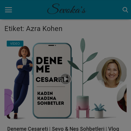
Etiket: Azra Kohen
Ana Sayfa
VİDEO
ANNELİK
AYNA
BİRAZ MOLA
NEDEN
VİDEO
Giriş yapmak
Deneme Cesareti | Sevo & Nes Sohbetleri | Vlog
Kayıt olmak