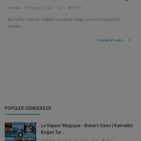
Sevoka
Kasım 3, 2021
0
2944
Bu hafta sizlerle, değişim yaratma isteği üzerine konuşmak
istedik.
Devamını oku
POPÜLER GÖNDERILER
Le Vapeur Magique - Buharlı Gemi | Kahvaltılı
Boğaz Tur...
Sevoka
Ocak 14, 2022
0
4377