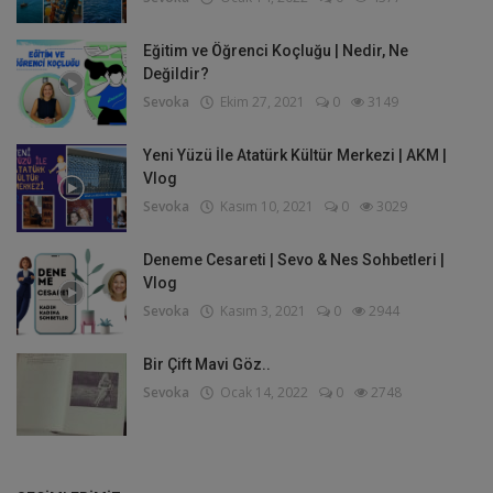
Eğitim ve Öğrenci Koçluğu | Nedir, Ne
Değildir?
Sevoka
Ekim 27, 2021
0
3149
Yeni Yüzü İle Atatürk Kültür Merkezi | AKM |
Vlog
Sevoka
Kasım 10, 2021
0
3029
Deneme Cesareti | Sevo & Nes Sohbetleri |
Vlog
Sevoka
Kasım 3, 2021
0
2944
Bir Çift Mavi Göz..
Sevoka
Ocak 14, 2022
0
2748