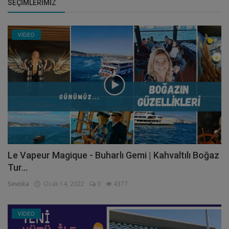
SEÇIMLERIMIZ
VİDEO
Le Vapeur Magique - Buharlı Gemi | Kahvaltılı Boğaz
Tur...
Sevoka
Ocak 14, 2022
0
4377
VİDEO