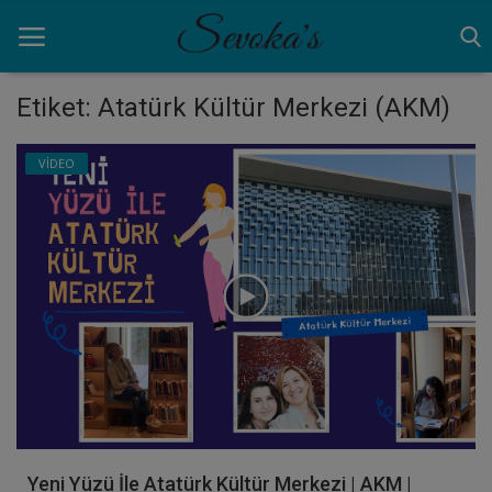
Etiket: Atatürk Kültür Merkezi (AKM)
Ana Sayfa
VİDEO
ANNELİK
AYNA
BİRAZ MOLA
NEDEN
VİDEO
Giriş yapmak
Yeni Yüzü İle Atatürk Kültür Merkezi | AKM |
Kayıt olmak