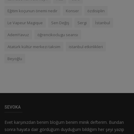
Eğitim koçunun önemi nedir
Konser
özdisiplin
Le Vapeur Magique
Sen Değiş
Sergi
İstanbul
AdemYavuz
öğrencikoclugu seansı
Atatürk kültür merkezi taksim
istanbul etkinlikleri
Beyoğlu
SEVOKA
Evet karşınızdan benim bloğum benim minik defterim. Bundan
sonra hayata dair gördüğüm duyduğum bildiğim her şeyi yazıp