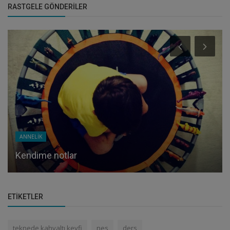
RASTGELE GÖNDERILER
ANNELİK
Kendime notlar
ETIKETLER
teknede kahvaltı keyfi
nes
ders