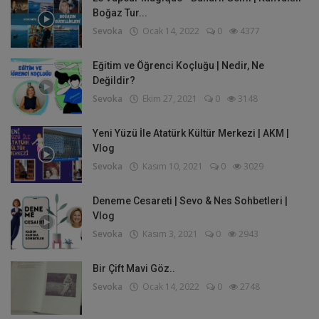
Boğaz Tur...
Sevoka
Ocak 14, 2022
0
4377
Eğitim ve Öğrenci Koçluğu | Nedir, Ne
Değildir?
Sevoka
Ekim 27, 2021
0
3148
Yeni Yüzü İle Atatürk Kültür Merkezi | AKM |
Vlog
Sevoka
Kasım 10, 2021
0
3029
Deneme Cesareti | Sevo & Nes Sohbetleri |
Vlog
Sevoka
Kasım 3, 2021
0
2943
Bir Çift Mavi Göz..
Sevoka
Ocak 14, 2022
0
2748