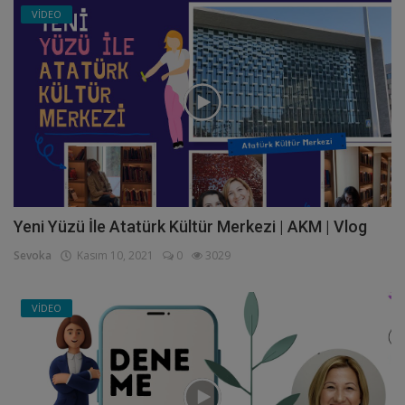
VİDEO
Yeni Yüzü İle Atatürk Kültür Merkezi | AKM | Vlog
Sevoka
Kasım 10, 2021
0
3029
VİDEO