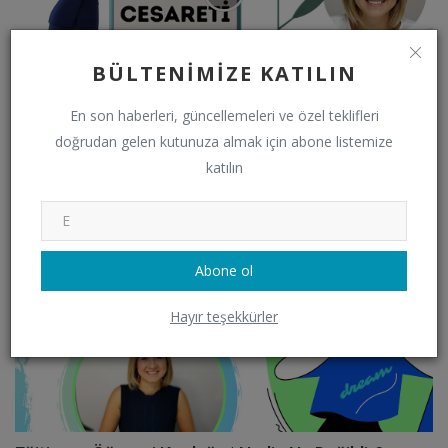
BÜLTENIMIZE KATILIN
En son haberleri, güncellemeleri ve özel teklifleri
Deneme Cesareti | Sevo & Nes Sohbetleri | Vlog
doğrudan gelen kutunuza almak için abone listemize
Sevoka
Kasım 3, 2021
0
2943
katılın
VİDEO
Abone ol
Hayır teşekkürler