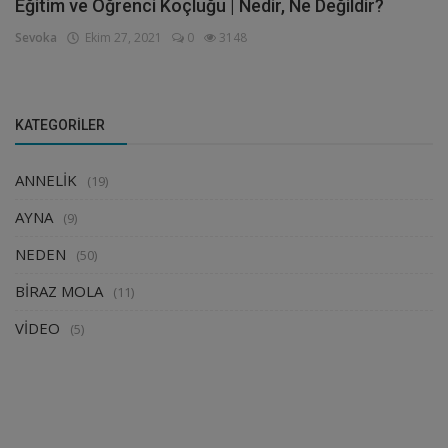
Eğitim ve Öğrenci Koçluğu | Nedir, Ne Değildir?
Sevoka
Ekim 27, 2021
0
3148
KATEGORILER
ANNELİK
(19)
AYNA
(9)
NEDEN
(50)
BİRAZ MOLA
(11)
VİDEO
(5)