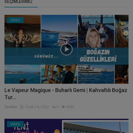
SEÇIMLERIMIZ
VİDEO
Le Vapeur Magique - Buharlı Gemi | Kahvaltılı Boğaz
Tur...
Sevoka
Ocak 14, 2022
0
4393
VİDEO