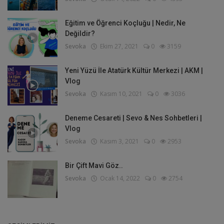
Eğitim ve Öğrenci Koçluğu | Nedir, Ne
Değildir?
Sevoka
Ekim 27, 2021
0
3159
Yeni Yüzü İle Atatürk Kültür Merkezi | AKM |
Vlog
Sevoka
Kasım 10, 2021
0
3036
Deneme Cesareti | Sevo & Nes Sohbetleri |
Vlog
Sevoka
Kasım 3, 2021
0
2953
Bir Çift Mavi Göz..
Sevoka
Ocak 14, 2022
0
2754