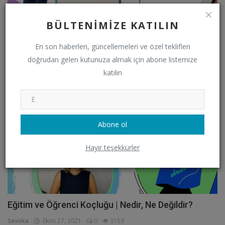
BÜLTENIMIZE KATILIN
Deneme Cesareti | Sevo & Nes Sohbetleri | Vlog
En son haberleri, güncellemeleri ve özel teklifleri
Sevoka
Kasım 3, 2021
0
2953
doğrudan gelen kutunuza almak için abone listemize
katılın
VİDEO
Abone ol
Hayır teşekkürler
Eğitim ve Öğrenci Koçluğu | Nedir, Ne Değildir?
Sevoka
Ekim 27, 2021
0
3159