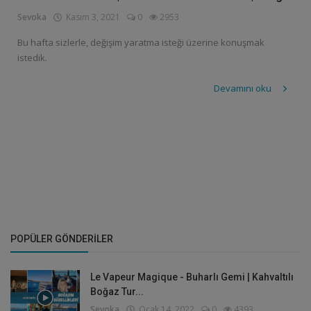
Sevoka
Kasım 3, 2021
0
2953
Bu hafta sizlerle, değişim yaratma isteği üzerine konuşmak
istedik.
Devamını oku
POPÜLER GÖNDERILER
Le Vapeur Magique - Buharlı Gemi | Kahvaltılı
Boğaz Tur...
Sevoka
Ocak 14, 2022
0
4393