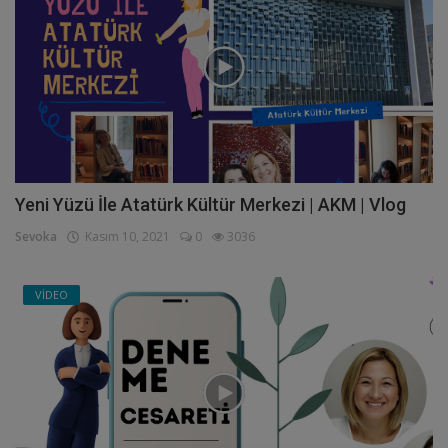
Yeni Yüzü İle Atatürk Kültür Merkezi | AKM | Vlog
Sevoka
Kasım 10, 2021
0
3036
VİDEO