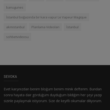
banugunes
İstanbul boğazında bir kara vapur Le Vapeur Magique
akmistanbul
Planlama Videoları
İstanbul
sohbetvideosu
SEVOKA
Evet karşınızdan benim bloğum benim minik defterim. Bundan
sonra hayata dair gördüğüm duyduğum bildiğim her şeyi yazıp
sizinle paylaşmak istiyorum. Size de keyifli okumalar diliyorum.