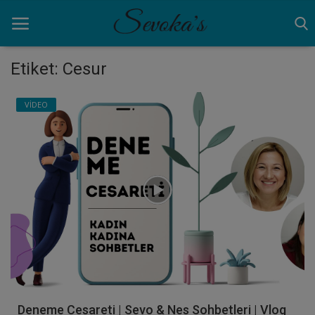
Etiket: Cesur
Ana Sayfa
VİDEO
ANNELİK
AYNA
BİRAZ MOLA
NEDEN
VİDEO
Giriş yapmak
Deneme Cesareti | Sevo & Nes Sohbetleri | Vlog
Kayıt olmak