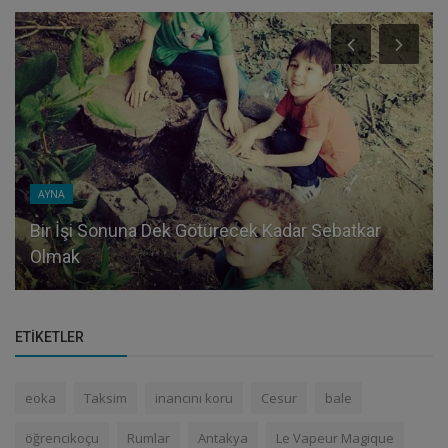
AYNA
Bir İşi Sonuna Dek Götürecek Kadar Sebatkar
Olmak
ETIKETLER
eoka
Taksim
inancını koru
Cesur
bale
öğrencikoçu
Rumlar
Antakya
Le Vapeur Magique