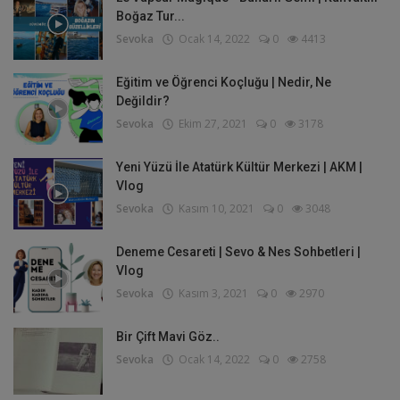
Boğaz Tur...
Sevoka
Ocak 14, 2022
0
4413
Eğitim ve Öğrenci Koçluğu | Nedir, Ne
Değildir?
Sevoka
Ekim 27, 2021
0
3178
Yeni Yüzü İle Atatürk Kültür Merkezi | AKM |
Vlog
Sevoka
Kasım 10, 2021
0
3048
Deneme Cesareti | Sevo & Nes Sohbetleri |
Vlog
Sevoka
Kasım 3, 2021
0
2970
Bir Çift Mavi Göz..
Sevoka
Ocak 14, 2022
0
2758