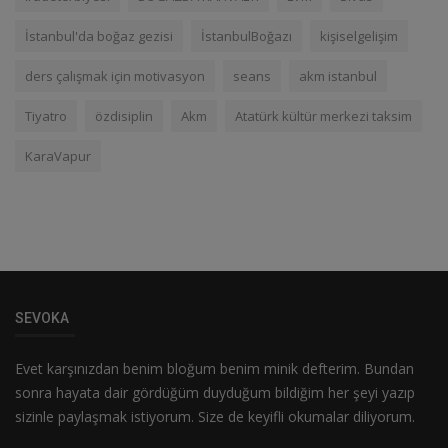
İstanbul'da boğaz gezisi
İstanbulBoğazı
kişiselgelişim
ders çalışmak için motivasyon
seans
akm istanbul
Tiyatro
özdisiplin
Akm
Atatürk kültür merkezi taksim
KaraVapur
SEVOKA
Evet karşınızdan benim bloğum benim minik defterim. Bundan
sonra hayata dair gördüğüm duyduğum bildiğim her şeyi yazıp
sizinle paylaşmak istiyorum. Size de keyifli okumalar diliyorum.