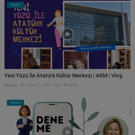
VİDEO
Yeni Yüzü İle Atatürk Kültür Merkezi | AKM | Vlog
Sevoka
Kasım 10, 2021
0
3048
VİDEO