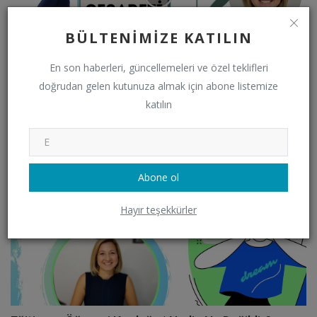
BÜLTENIMIZE KATILIN
En son haberleri, güncellemeleri ve özel teklifleri
doğrudan gelen kutunuza almak için abone listemize
Deneme Cesareti | Sevo & Nes Sohbetleri | Vlog
katılın
Sevoka
Kasım 3, 2021
0
2970
VİDEO
Abone ol
Hayır teşekkürler