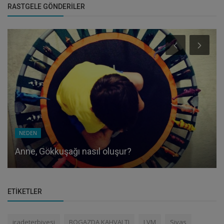
RASTGELE GÖNDERILER
NEDEN
Anne, Gökkuşağı nasıl oluşur?
ETIKETLER
iradeterbiyesi
BOGAZDA KAHVALTI
LVM
Sivas