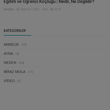
Eğitim ve Öğrenci Koçluğu | Nedir, Ne Değildir?
Sevoka
Ekim 27, 2021
0
3178
KATEGORILER
ANNELİK
(19)
AYNA
(9)
NEDEN
(50)
BİRAZ MOLA
(11)
VİDEO
(5)