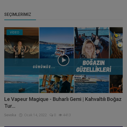
SEÇIMLERIMIZ
VİDEO
Le Vapeur Magique - Buharlı Gemi | Kahvaltılı Boğaz
Tur...
Sevoka
Ocak 14, 2022
0
4413