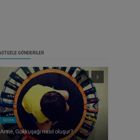
ASTGELE GÖNDERILER
NEDEN
ANNELİK
Anne, Gökkuşağı nasıl oluşur?
Kahraman 