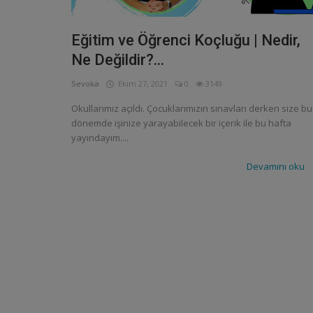
Eğitim ve Öğrenci Koçluğu | Nedir,
Ne Değildir?...
Sevoka
Ekim 27, 2021
0
3149
Okullarımız açıldı. Çocuklarımızın sınavları derken size bu
dönemde işinize yarayabilecek bir içerik ile bu hafta
yayındayım....
Devamını oku