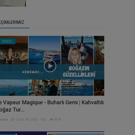
EÇIMLERIMIZ
VİDEO
e Vapeur Magique - Buharlı Gemi | Kahvaltılı
oğaz Tur...
voka
Ocak 14, 2022
0
4378