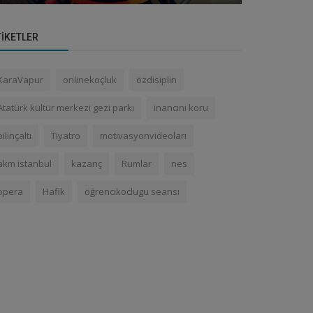
TIKETLER
KaraVapur
onlinekoçluk
özdisiplin
Atatürk kültür merkezi gezi parkı
inancını koru
bilinçaltı
Tiyatro
motivasyonvideoları
akm istanbul
kazanç
Rumlar
nes
opera
Hafik
öğrencikoclugu seansı