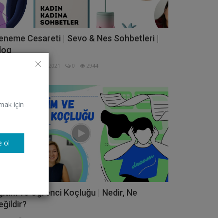
eneme Cesareti | Sevo & Nes Sohbetleri |
log
voka
Kasım 3, 2021
0
2944
VİDEO
mak için
 ol
ğitim ve Öğrenci Koçluğu | Nedir, Ne
eğildir?