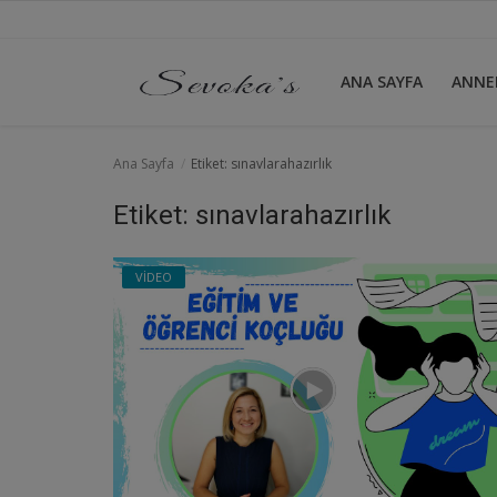
ANA SAYFA
ANNE
Ana Sayfa
Ana Sayfa
Etiket: sınavlarahazırlık
ANNELİK
Etiket: sınavlarahazırlık
AYNA
VİDEO
BİRAZ MOLA
NEDEN
VİDEO
Giriş yapmak
Kayıt olmak