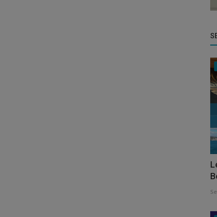
S
L
B
Se