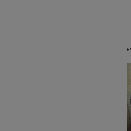
R
NEDEN
Anne, neden okula gideriz?