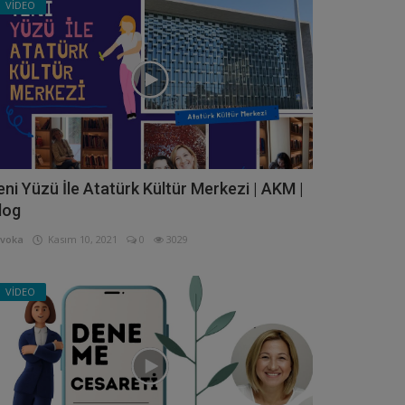
VİDEO
eni Yüzü İle Atatürk Kültür Merkezi | AKM |
log
voka
Kasım 10, 2021
0
3029
VİDEO