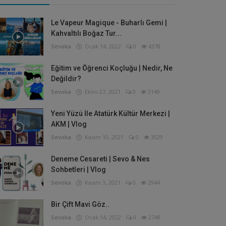
Le Vapeur Magique - Buharlı Gemi |
Kahvaltılı Boğaz Tur...
Sevoka
Ocak 14, 2022
0
4378
Eğitim ve Öğrenci Koçluğu | Nedir, Ne
Değildir?
Sevoka
Ekim 27, 2021
0
3149
Yeni Yüzü İle Atatürk Kültür Merkezi |
AKM | Vlog
Sevoka
Kasım 10, 2021
0
3029
Deneme Cesareti | Sevo & Nes
Sohbetleri | Vlog
Sevoka
Kasım 3, 2021
0
2944
Bir Çift Mavi Göz..
Sevoka
Ocak 14, 2022
0
2748