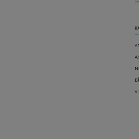
Se
K
A
A
N
B
V