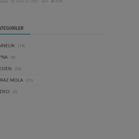
voka
Ekim 27, 2021
0
3149
ATEGORILER
NNELİK
(19)
YNA
(9)
EDEN
(50)
İRAZ MOLA
(11)
İDEO
(5)