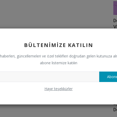
D
V
Se
BÜLTENIMIZE KATILIN
haberleri, güncellemeleri ve özel teklifleri doğrudan gelen kutunuza al
abone listemize katılın
Abone
Hayır teşekkürler
E
D