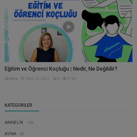
Eğitim ve Öğrenci Koçluğu | Nedir, Ne Değildir?
Sevoka
Ekim 27, 2021
0
3149
KATEGORILER
ANNELİK
(19)
AYNA
(9)