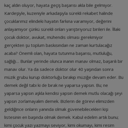
kaç aldın oluyor, hayata geçiş başarısı akla bile gelmiyor.
Kardeşiyle, kuzeniyle arkadaşıyla sürekli rekabet halinde
çocuklarımız elindeki hayatın farkına varamıyor, değerini
anlayamıyor çünkü sürekli onları yarıştırıyoruz birileri ile. İllaki
çocuk doktor, avukat, mühendis olması gerekmiyor
gerçekten şu toplum baskısından ne zaman kurtulacağız
acaba? Önemli olan, hayata tutunma başarısı, mutluluğu,
sağlığı… Bunlar yerinde olunca inanın manav olmaz, başarılı bir
manav olur. Ya da sadece doktor olur 40 yaşından sonra
müzik grubu kurup doktorluğu bırakıp müziğe devam eder. Bu
demek değil tabi ki de bırak ne yaparsa yapsın. Bu; ne
yaparsa yapsın aşkla kendisi yapsın demek mutlu olacağı şeyi
yapsın zorlamayalım demek. Bizlerin de görevi elimizden
geldiğince onların yanında olmak güvenebilecekleri kişi
listesinin en başında olmak demek. Kabul edelim artık bunu;
kimi çocuk yazı yazmayı seviyor, kimi okumayı, kimi resim