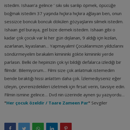
istedim. Ishaan’a gelince ‘ sıkı sıkı sarılıp öpmek, öpücüğe
boğmak istedim 37 yaşında hıçkıra hıçkıra ağlayan ben, onun
sessizce boncuk boncuk dökülen gözyaşlarını silmek istedim.
Ishaan gel buraya, gel bize demek istedim. Ishaan gibi o
kadar çok çocuk var ki her gün dışlanan, 9 aldığı için kızılan,
azarlanan, kıyaslanan… Yapmayalım! Çocuklarımızın yıldızlarını
söndürmeyelim bırakalım kimininki gökte kimininki yerde
parlasın. Belki de hepinizin çok iyi bildiği defalarca izlediği bir
filmdir. Bilemiyorum… Filmi size çok anlatmak istemedim
bende bıraktığı hissi anlattım daha çok. İzlemediyseniz eğer
izleyin, çevrenizdekileri izletmek için fırsat verin, tavsiye edin.
Filmin ismine gelince… Dvd nin üzerinde aynen şu yazıyordu…
"
Her çocuk özeldir / Taare Zameen Par
"
Sevgiler