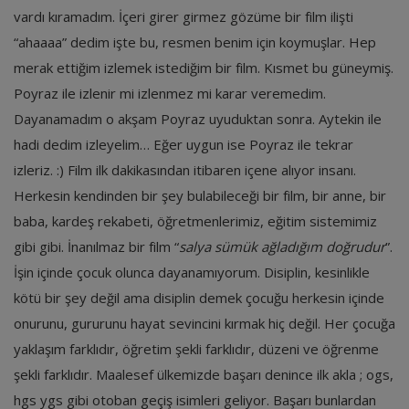
vardı kıramadım. İçeri girer girmez gözüme bir film ilişti
“ahaaaa” dedim işte bu, resmen benim için koymuşlar. Hep
merak ettiğim izlemek istediğim bir film. Kısmet bu güneymiş.
Poyraz ile izlenir mi izlenmez mi karar veremedim.
Dayanamadım o akşam Poyraz uyuduktan sonra. Aytekin ile
hadi dedim izleyelim… Eğer uygun ise Poyraz ile tekrar
izleriz. :) Film ilk dakikasından itibaren içene alıyor insanı.
Herkesin kendinden bir şey bulabileceği bir film, bir anne, bir
baba, kardeş rekabeti, öğretmenlerimiz, eğitim sistemimiz
gibi gibi. İnanılmaz bir film “
salya sümük ağladığım doğrudur
”.
İşin içinde çocuk olunca dayanamıyorum. Disiplin, kesinlikle
kötü bir şey değil ama disiplin demek çocuğu herkesin içinde
onurunu, gururunu hayat sevincini kırmak hiç değil. Her çocuğa
yaklaşım farklıdır, öğretim şekli farklıdır, düzeni ve öğrenme
şekli farklıdır. Maalesef ülkemizde başarı denince ilk akla ; ogs,
hgs ygs gibi otoban geçiş isimleri geliyor. Başarı bunlardan