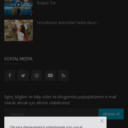
Boğaz Tur...
Umudunuz acınızdan fazla olsun...
SOSYAL MEDYA
İlginç bilgileri ve bilip sizler ile blogumda paylaştıklarımı e-mail
olarak almak için abone olabilirsiniz!
Abone ol
Okuma deneyiminizi iyileştirmek için yasal