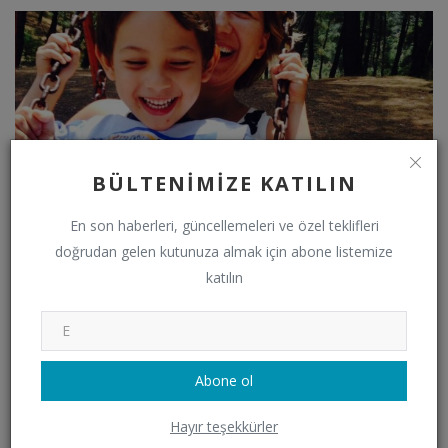
BÜLTENIMIZE KATILIN
En son haberleri, güncellemeleri ve özel teklifleri
doğrudan gelen kutunuza almak için abone listemize
katılın
Ne kitaplar ne hikayeler..
Abone ol
YORUMLAR
Hayır teşekkürler
İsim