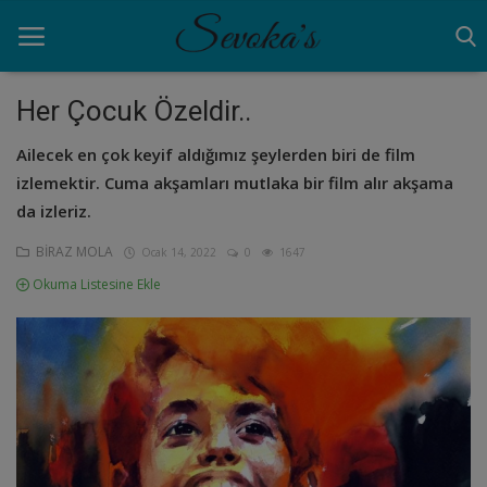
Her Çocuk Özeldir..
Ailecek en çok keyif aldığımız şeylerden biri de film
Ana Sayfa
izlemektir. Cuma akşamları mutlaka bir film alır akşama
ANNELİK
da izleriz.
AYNA
BİRAZ MOLA
Ocak 14, 2022
0
1647
Okuma Listesine Ekle
BİRAZ MOLA
NEDEN
VİDEO
Giriş yapmak
Kayıt olmak