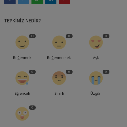
TEPKINIZ NEDIR?
11
0
0
Beğenmek
Beğenmemek
Aşk
0
0
0
Eğlenceli
Sinirli
Üzgün
0