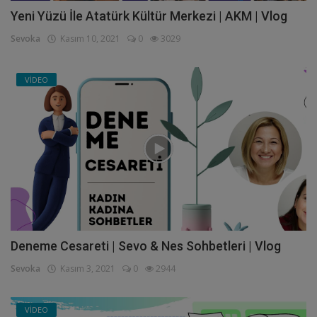
Yeni Yüzü İle Atatürk Kültür Merkezi | AKM | Vlog
Sevoka
Kasım 10, 2021
0
3029
VİDEO
Deneme Cesareti | Sevo & Nes Sohbetleri | Vlog
Sevoka
Kasım 3, 2021
0
2944
VİDEO