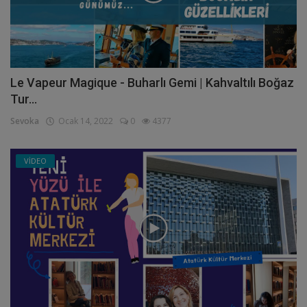
Le Vapeur Magique - Buharlı Gemi | Kahvaltılı Boğaz
Tur...
Sevoka
Ocak 14, 2022
0
4377
VİDEO