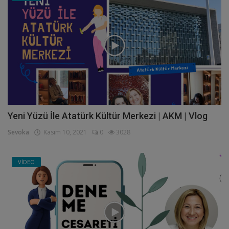
Yeni Yüzü İle Atatürk Kültür Merkezi | AKM | Vlog
Sevoka
Kasım 10, 2021
0
3028
VİDEO