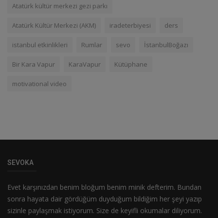
Atatürk kültür merkezi gezi parkı
Atatürk Kültür Merkezi (AKM)
iradeterbiyesi
ders
istanbul etkinlikleri
Rumlar
sevo
İstanbulBoğazı
Bir Kara Vapur
KaraVapur
Kütüphane
motivational video
SEVOKA
Evet karşınızdan benim bloğum benim minik defterim. Bundan
sonra hayata dair gördüğüm duyduğum bildiğim her şeyi yazıp
sizinle paylaşmak istiyorum. Size de keyifli okumalar diliyorum.