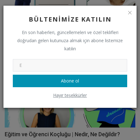
BÜLTENIMIZE KATILIN
Deneme Cesareti | Sevo & Nes Sohbetleri | Vlog
En son haberleri, güncellemeleri ve özel teklifleri
doğrudan gelen kutunuza almak için abone listemize
Sevoka
Kasım 3, 2021
0
2942
katılın
VİDEO
Abone ol
Hayır teşekkürler
Eğitim ve Öğrenci Koçluğu | Nedir, Ne Değildir?