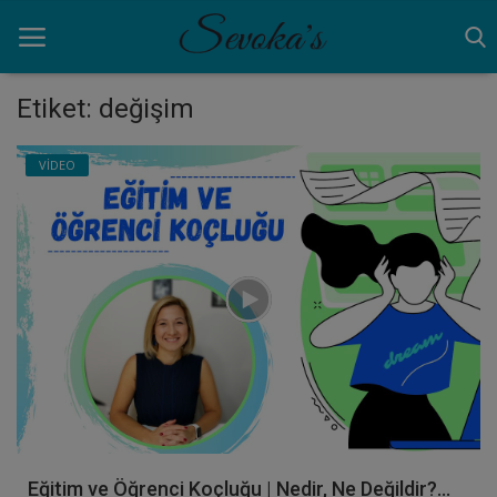
Etiket: değişim
Ana Sayfa
VİDEO
ANNELİK
AYNA
BİRAZ MOLA
NEDEN
VİDEO
Giriş yapmak
Eğitim ve Öğrenci Koçluğu | Nedir, Ne Değildir?...
Kayıt olmak