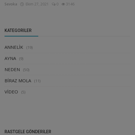
Sevoka
Ekim 27, 2021
0
3146
KATEGORILER
ANNELİK
(19)
AYNA
(9)
NEDEN
(50)
BİRAZ MOLA
(11)
VİDEO
(5)
RASTGELE GÖNDERILER