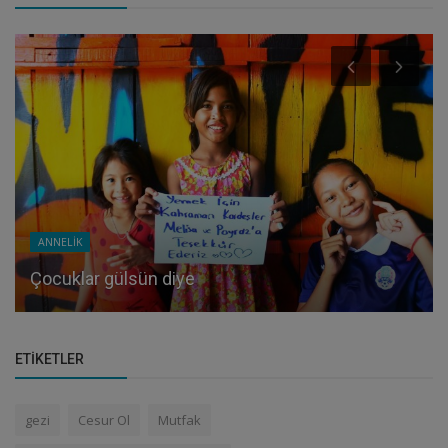
ANNELİK
Çocuklar gülsün diye
ETIKETLER
gezi
Cesur Ol
Mutfak