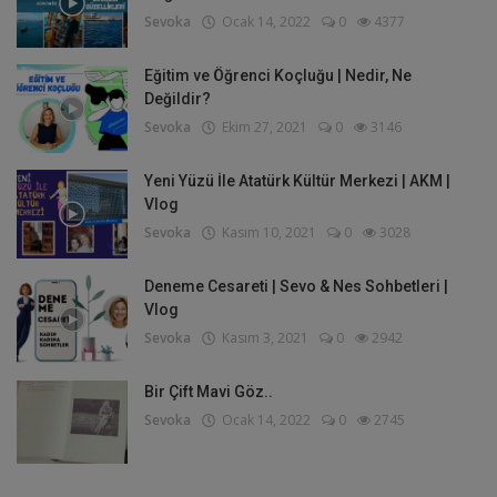
Sevoka
Ocak 14, 2022
0
4377
Eğitim ve Öğrenci Koçluğu | Nedir, Ne
Değildir?
Sevoka
Ekim 27, 2021
0
3146
Yeni Yüzü İle Atatürk Kültür Merkezi | AKM |
Vlog
Sevoka
Kasım 10, 2021
0
3028
Deneme Cesareti | Sevo & Nes Sohbetleri |
Vlog
Sevoka
Kasım 3, 2021
0
2942
Bir Çift Mavi Göz..
Sevoka
Ocak 14, 2022
0
2745