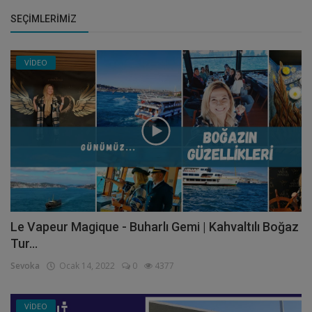
SEÇIMLERIMIZ
VİDEO
Le Vapeur Magique - Buharlı Gemi | Kahvaltılı Boğaz
Tur...
Sevoka
Ocak 14, 2022
0
4377
VİDEO