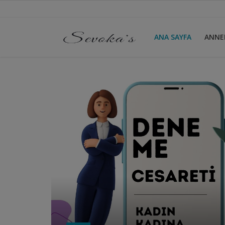
ANA SAYFA
ANNE
Ana Sayfa
ANNELİK
AYNA
BİRAZ MOLA
NEDEN
VİDEO
Giriş yapmak
Kayıt olmak