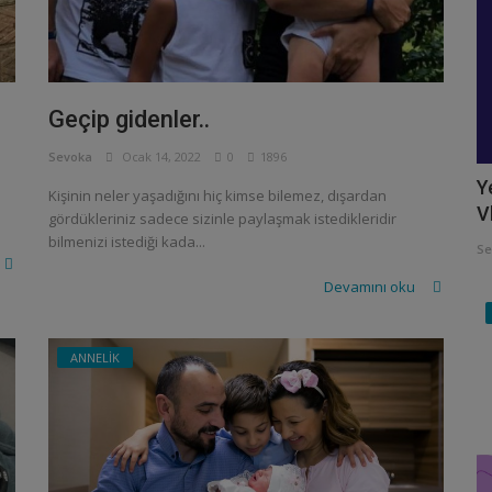
Geçip gidenler..
Sevoka
Ocak 14, 2022
0
1896
Y
Kişinin neler yaşadığını hiç kimse bilemez, dışardan
V
gördükleriniz sadece sizinle paylaşmak istedikleridir
bilmenizi istediği kada...
Se
Devamını oku
ANNELİK