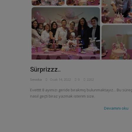
Sürprizzz..
Sevoka
Ocak 14, 2022
0
2202
Evetttt 8 ayımızı geride bırakmış bulunmaktayız... Bu süre
nasıl geçti biraz yazmak isterim size.
Devamını oku