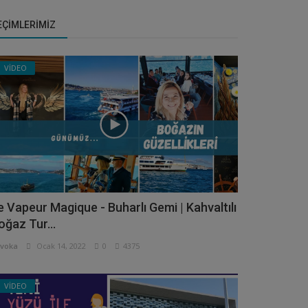
EÇIMLERIMIZ
VİDEO
e Vapeur Magique - Buharlı Gemi | Kahvaltılı
oğaz Tur...
voka
Ocak 14, 2022
0
4375
VİDEO