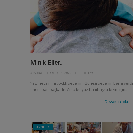
Minik Eller..
Sevoka
Ocak 14, 2022
0
1691
Yaz mevsimini çokkk severim. Güneşi severim bana verdi
enerji bambaşkadır. Ama bu yaz bambaşka bizim için…
Devamını oku
BİRAZ MOLA
harlı Gemi |
Vlog
Her Çocuk Özeldir..
ANNELİK