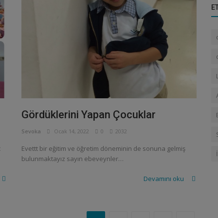
E
Gördüklerini Yapan Çocuklar
Sevoka
Ocak 14, 2022
0
2032
ç
Evettt bir eğitim ve öğretim döneminin de sonuna gelmiş
bulunmaktayız sayın ebeveynler…
Devamını oku