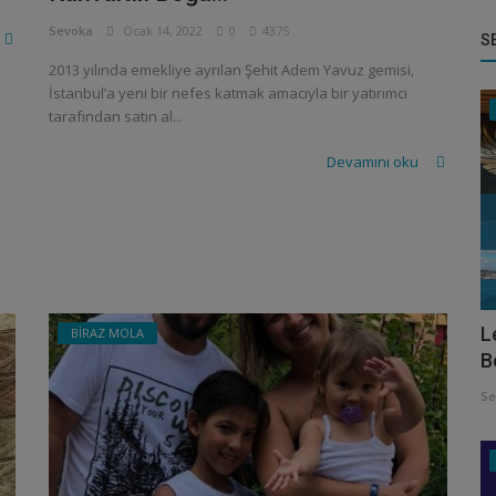
Sevoka
Ocak 14, 2022
0
4375
S
2013 yılında emekliye ayrılan Şehit Adem Yavuz gemisi,
İstanbul’a yeni bir nefes katmak amacıyla bir yatırımcı
tarafından satın al...
Devamını oku
L
BİRAZ MOLA
B
Se