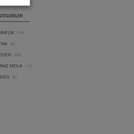
ATEGORILER
NNELİK
(19)
YNA
(9)
EDEN
(50)
İRAZ MOLA
(11)
İDEO
(5)