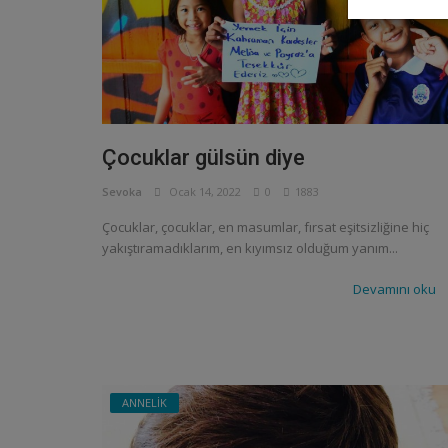
Çocuklar gülsün diye
Sevoka
Ocak 14, 2022
0
1883
Çocuklar, çocuklar, en masumlar, fırsat eşitsizliğine hiç
yakıştıramadıklarım, en kıyımsız olduğum yanım...
Devamını oku
ANNELİK