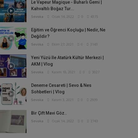
VİDEO
Le Vapeur Magique - Buharlı Gemi |
Kahvaltılı Boğaz Tur...
e Vapeur Magique - Buharlı Gemi | Kahvaltılı 
Sevoka
Ocak 14, 2022
0
4375
voka
Ocak 14, 2022
0
4375
Eğitim ve Öğrenci Koçluğu | Nedir, Ne
Değildir?
Sevoka
Ekim 27, 2021
0
3143
Yeni Yüzü İle Atatürk Kültür Merkezi |
AKM | Vlog
Sevoka
Kasım 10, 2021
0
3027
Deneme Cesareti | Sevo & Nes
Sohbetleri | Vlog
Sevoka
Kasım 3, 2021
0
2939
Bir Çift Mavi Göz..
Sevoka
Ocak 14, 2022
0
2743