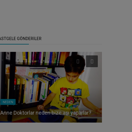
ASTGELE GÖNDERILER
NEDEN
AYNA
Anne Neden sinekler ışığı daha çok
sever?
Birkaç tavs