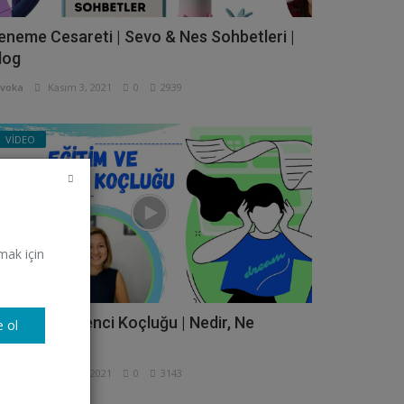
eneme Cesareti | Sevo & Nes Sohbetleri |
log
voka
Kasım 3, 2021
0
2939
VİDEO
mak için
ğitim ve Öğrenci Koçluğu | Nedir, Ne
 ol
eğildir?
voka
Ekim 27, 2021
0
3143