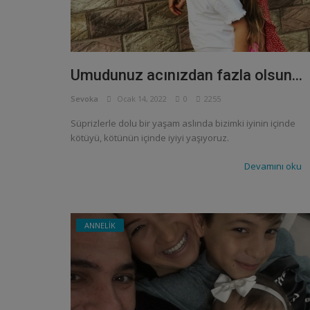
Umudunuz acınızdan fazla olsun...
Sevoka
Ocak 14, 2022
0
2255
Süprizlerle dolu bir yaşam aslında bizimki iyinin içinde
kötüyü, kötünün içinde iyiyi yaşıyoruz.
Devamını oku
ANNELİK