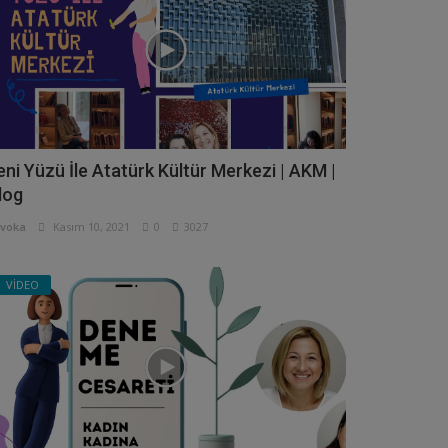
eni Yüzü İle Atatürk Kültür Merkezi | AKM |
log
voka
Kasım 10, 2021
0
3027
VİDEO