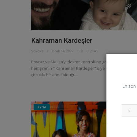
Kahraman Kardeşler
Sevoka
Ocak 14, 2022
0
2148
Poyraz ve Melisa’yı doktor kontrolüne götürdüğümde
hemşirenin " Kahraman Kardeşler" diye seslenmesiyle ik
çocuklu bir anne olduğu...
En son 
Devamını oku
AYNA