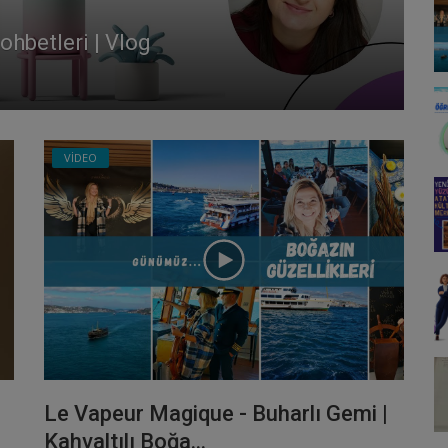
r, Ne Değildir?
L
Se
VİDEO
Le Vapeur Magique - Buharlı Gemi |
Kahvaltılı Boğa...