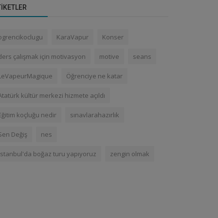
TIKETLER
ogrencikoclugu
KaraVapur
Konser
ders çalışmak için motivasyon
motive
seans
LeVapeurMagique
Öğrenciye ne katar
Atatürk kültür merkezi hizmete açıldı
Eğitim koçluğu nedir
sınavlarahazırlık
Sen Değiş
nes
İstanbul'da boğaz turu yapıyoruz
zengin olmak