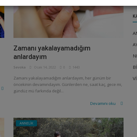
K
A
A
Zamanı yakalayamadığım
N
anlardayım
B
Sevoka
Ocak 14, 2022
0
1443
V
Zamanı yakalayamadığım anlardayım, her günüm bir
öncekinin devamındayım. Günlerden ne, saat kaç, gece mi,
gündüz mü farkında değil...
Devamını oku
ANNELİK