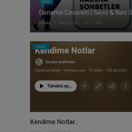
VİDEO
Eğitim ve Öğrenci Koçluğu | Nedi
Sevoka
Ekim 27, 2021
0
3143
VİDEO
Kendime Notlar..
Sevoka
Aralık 9, 2024
0
864