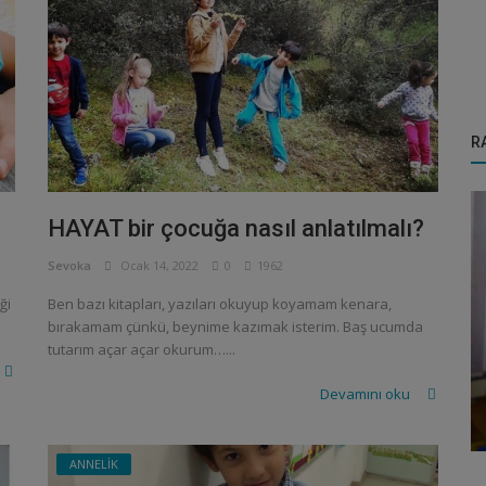
R
HAYAT bir çocuğa nasıl anlatılmalı?
Sevoka
Ocak 14, 2022
0
1962
ği
Ben bazı kitapları, yazıları okuyup koyamam kenara,
bırakamam çünkü, beynime kazımak isterim. Baş ucumda
tutarım açar açar okurum…...
NEDEN
Devamını oku
Anne Doktorlar neden bize aşı yaparlar?
ANNELİK