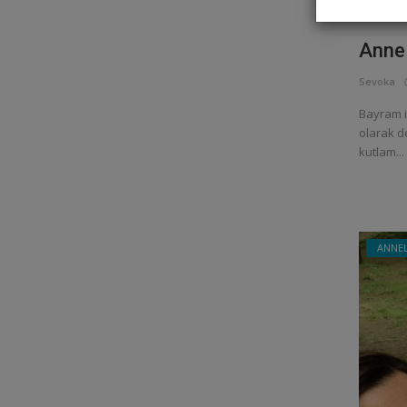
Anne 
Sevoka
Bayram iç
olarak d
kutlam...
ANNEL