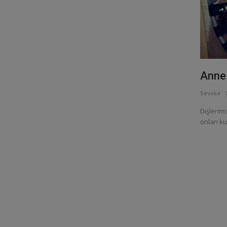
Anne 
Sevoka
Dişlerim
onları ku