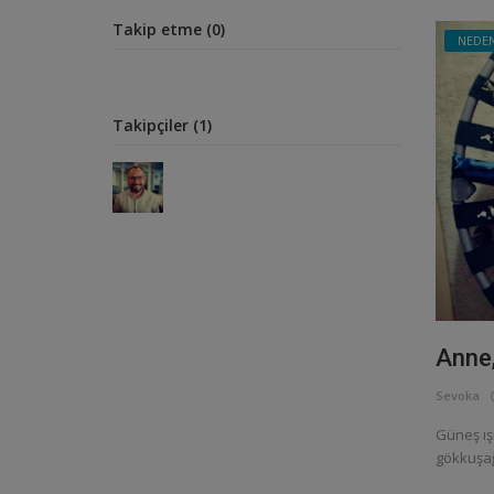
Takip etme (0)
NEDE
Takipçiler (1)
Anne,
Sevoka
Güneş ış
gökkuşağ