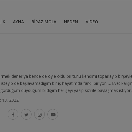
LİK
AYNA
BİRAZ MOLA
NEDEN
VİDEO
irmek derler ya bende de öyle oldu bir türlü kendimi toparlayıp birşe
steyip de başlayamadığım bir iş hayatımda farklı bir yön…. Evet kar
gördüğüm duyduğum bildiğim her şeyi yazıp sizinle paylaşmak istiyorum
k 13, 2022