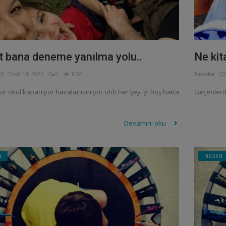
 bana deneme yanılma yolu..
Ne kit
Ocak 14, 2022
0
1063
Sevoka
or okul kapanıyor havalar ısınıyor ohh her şey iyi hoş hatta
Geçenlerd
Devamını oku
N
NEDEN