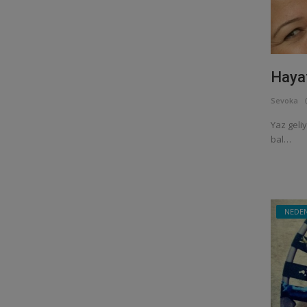
Hayat
Sevoka
Yaz geliy
bal…
NEDE