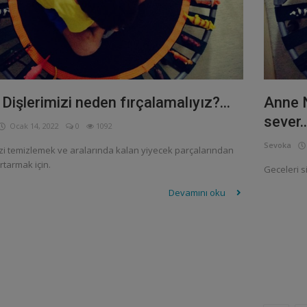
Dişlerimizi neden fırçalamalıyız?...
Anne N
sever..
Ocak 14, 2022
0
1092
Sevoka
izi temizlemek ve aralarında kalan yiyecek parçalarından
rtarmak için.
Geceleri s
Devamını oku