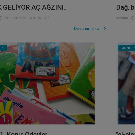
 GELİYOR AÇ AĞZINI..
Dağ, b
Ocak 14, 2022
0
1028
Sevoka
Devamını oku
İK
ANNELİ
1, Konu: Ödevler
"el-el