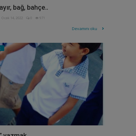
ayır, bağ, bahçe..
Ocak 14, 2022
0
971
Devamını oku
K
e” yazmak..