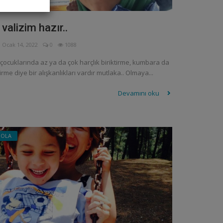
valizim hazır..
Ocak 14, 2022
0
1088
çocuklarında az ya da çok harçlık biriktirme, kumbara da
irme diye bir alışkanlıkları vardır mutlaka.. Olmaya...
Devamını oku
MOLA