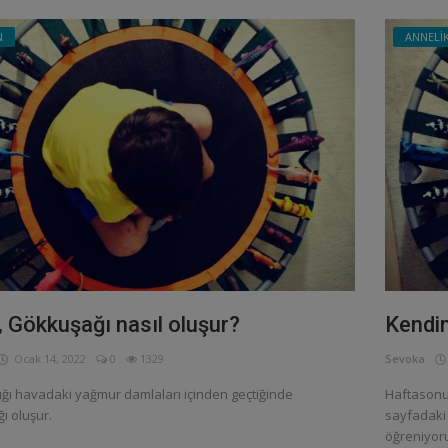
N
ANNELİ
 Gökkuşağı nasıl oluşur?
Kendi
Ocak 14, 2022
0
1329
Sevoka
ığı havadaki yağmur damlaları içinden geçtiğinde
Haftasonu
ı oluşur.
sayfadaki 
öğreniyoru