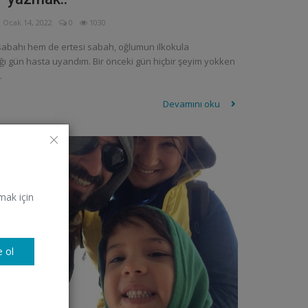
Ocak 14, 2022
0
1030
sabahı hem de ertesi sabah, oğlumun ilkokula
ı gün hasta uyandım. Bir önceki gün hiçbir şeyim yokken
.
Devamını oku
K
mak için
 ol