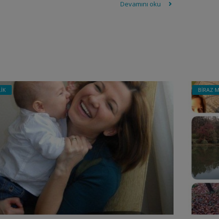
Devamını oku
İK
BİRAZ 