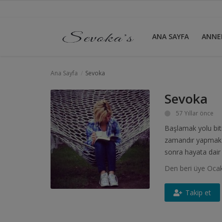
ANA SAYFA
ANNE
Ana Sayfa
Ana Sayfa
Sevoka
ANNELİK
Sevoka
57 Yıllar önce
AYNA
Başlamak yolu bit
BİRAZ MOLA
zamandır yapmak i
sonra hayata dair 
NEDEN
Den beri üye Oca
VİDEO
Takip et
Giriş yapmak
Kayıt olmak