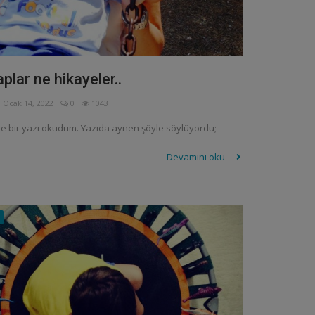
aplar ne hikayeler..
Ocak 14, 2022
0
1043
e bir yazı okudum. Yazıda aynen şöyle söylüyordu;
Devamını oku