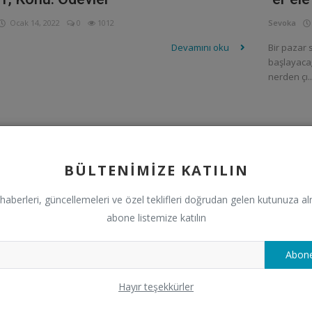
Ocak 14, 2022
0
1012
Sevoka
Devamını oku
Bir pazar 
başlayacağ
nerden çı..
İK
ANNELİ
BÜLTENIMIZE KATILIN
haberleri, güncellemeleri ve özel teklifleri doğrudan gelen kutunuza al
abone listemize katılın
Abone
Hayır teşekkürler