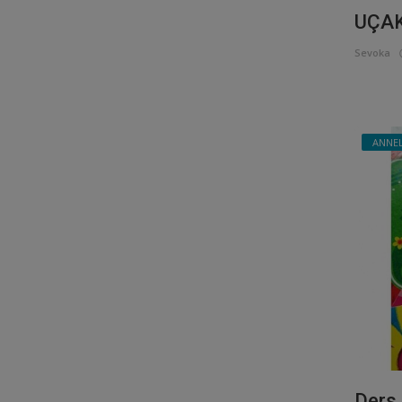
UÇAK
Sevoka
ANNEL
Ders 