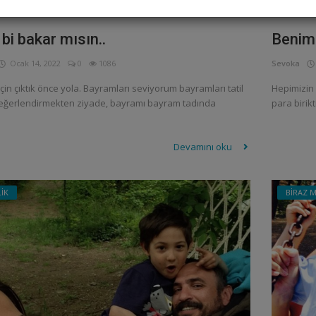
bi bakar mısın..
Benim 
Ocak 14, 2022
0
1086
Sevoka
in çıktık önce yola. Bayramları seviyorum bayramları tatil
Hepimizin 
eğerlendirmekten ziyade, bayramı bayram tadında
para birikt
Devamını oku
İK
BİRAZ 