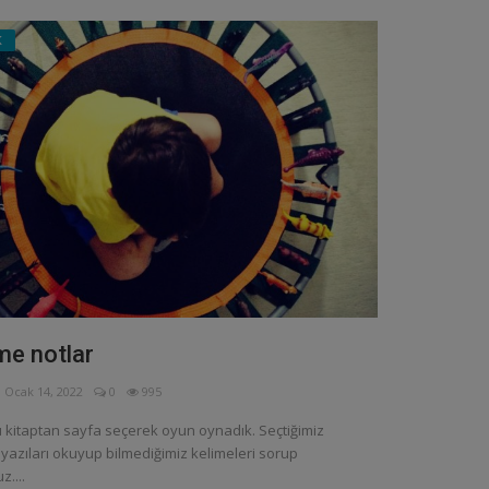
K
me notlar
Ocak 14, 2022
0
995
 kitaptan sayfa seçerek oyun oynadık. Seçtiğimiz
yazıları okuyup bilmediğimiz kelimeleri sorup
z....