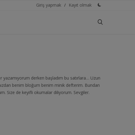
Giriş yapmak
/
Kayıt olmak
yler yazamıyorum derken başladım bu satırlara… Uzun
şınızdan benim bloğum benim minik defterim. Bundan
. Size de keyifli okumalar diliyorum. Sevgiler.